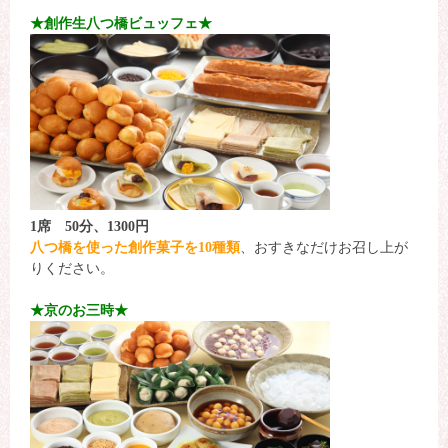
★創作生八つ橋ビュッフェ★
1席 50分、1300円
八つ橋を使った創作菓子を10種類
、おすきなだけお召し上が
りください。
★京のお三時★