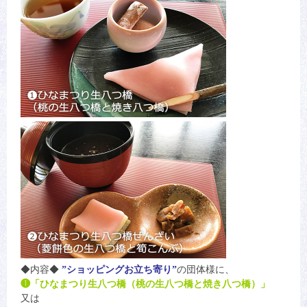
◆内容◆
”ショッピングお立ち寄り”
の団体様に、
❶「ひなまつり生八つ橋（桃の生八つ橋と焼き八つ橋）」
又は