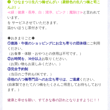
❷「ひなまつり生八つ橋ぜんざい（菱餅色の生八つ橋と筍こ
んぶ）」
≪緑：健康・長寿、白：清浄、ピンク：魔除け≫
と言われて
います。
を サービスさせていただきます。
温かいほうじ茶付きです。
◆おきまりごと◆
①復路・午後のショッピングにお立ち寄りの団体様
にご利用
ください。
（お食事・体験・おやつとの併用は不可です。）
②お時間を、30分以上
お取りください。
（お買い物もお楽しみください。）
③完全予約制
（当日のご予約もOKです。）
④他の八つ橋専門店へのお立ち寄りは、ご遠慮
ください。
(自家製できたて八つ橋をたくさんご用意してお待ちしており
ます。）
健康と幸せを願い、すてきな春の訪れとなりますように！！