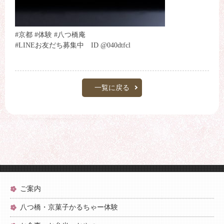
#京都 #体験 #八つ橋庵
#LINEお友だち募集中 ID @040dtfcl
一覧に戻る
ご案内
八つ橋・京菓子かるちゃー体験