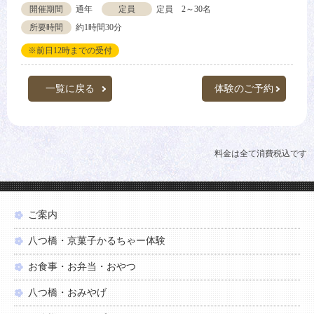
開催期間
通年
定員
定員 2～30名
所要時間
約1時間30分
※前日12時までの受付
一覧に戻る
体験のご予約
料金は全て消費税込です
ご案内
八つ橋・京菓子かるちゃー体験
お食事・お弁当・おやつ
八つ橋・おみやげ