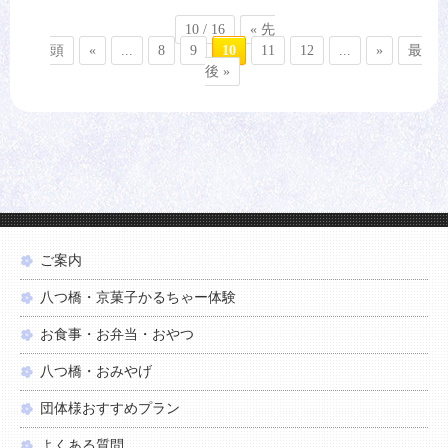
10 / 16
« 先
頭
«
...
8
9
10
11
12
...
»
最
後 »
ご案内
八つ橋・京菓子かるちゃー体験
お食事・お弁当・おやつ
八つ橋・おみやげ
団体様おすすめプラン
よくある質問