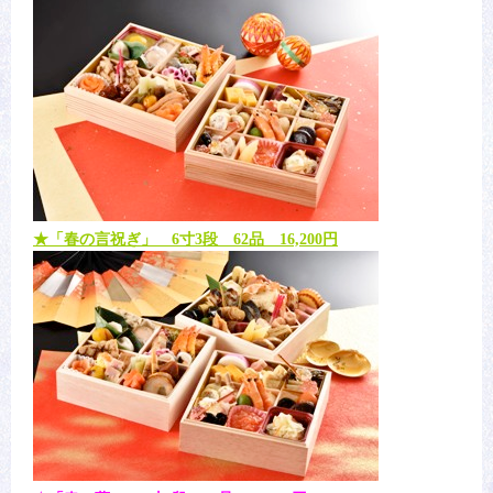
★「春の言祝ぎ」 6寸3段 62品 16,200円