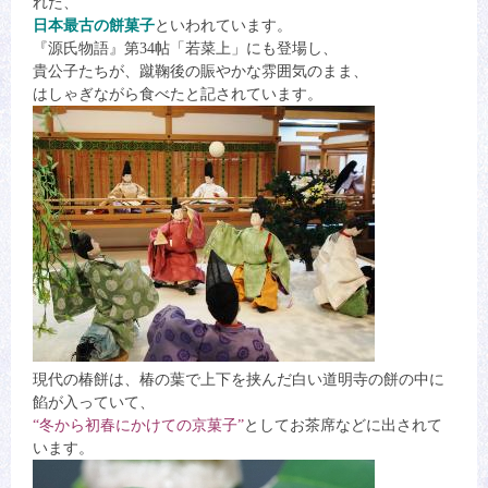
れた、
日本最古の餅菓子
といわれています。
『源氏物語』第34帖「若菜上」にも登場し、
貴公子たちが、蹴鞠後の賑やかな雰囲気のまま、
はしゃぎながら食べたと記されています。
現代の椿餅は、椿の葉で上下を挟んだ白い道明寺の餅の中に
餡が入っていて、
“冬から初春にかけての京菓子”
としてお茶席などに出されて
います。