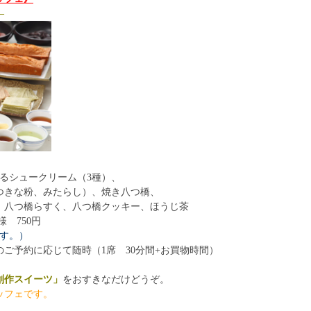
—
るシュークリーム（3種）、
つきな粉、みたらし）、焼き八つ橋、
、八つ橋らすく、八つ橋クッキー、ほうじ茶
様 750円
ます。）
ご予約に応じて随時（1席 30分間+お買物時間）
創作スイーツ」
をおすきなだけどうぞ。
ッフェです。
！