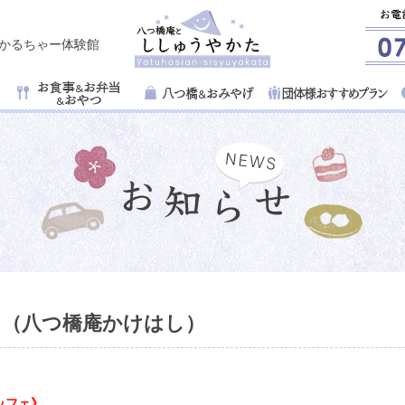
子かるちゃー体験館
 （八つ橋庵かけはし）
ッフェ》