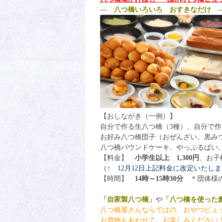
— 八つ橋いろいろ おすきなだけ 
【おしながき（一例）】
自分で作る生八つ橋（3種）、自分で作
お好み八つ橋団子（おぜんざい、黒み
八つ橋パウンドケーキ、やっぷるぱい
【料金】
小学生以上 1,300円
、お子
（↑ 12月12日上記料金に改定いたし
【時間】
14時～15時30分
＊団体様の
「自家製八つ橋」
や
「八つ橋を使った
八つ橋屋さんならではの、おやつビュ
お買物もあわせて、お楽しみください