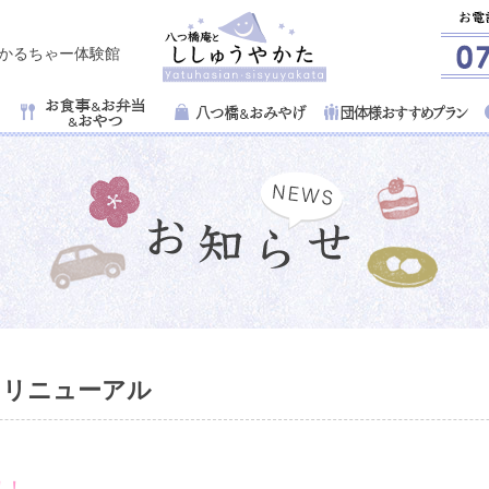
子かるちゃー体験館
 リニューアル
！！