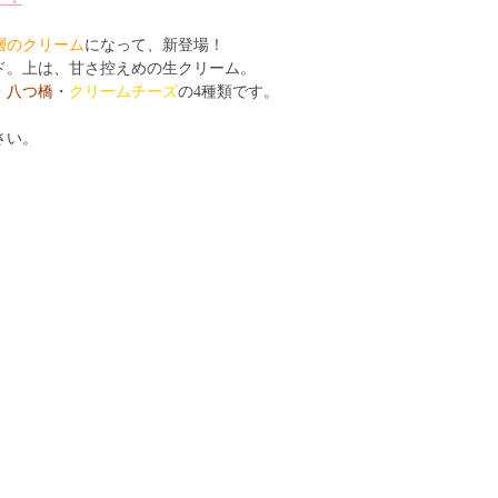
層のクリーム
になって、新登場！
ド。上は、甘さ控えめの生クリーム。
・
八つ橋
・
クリームチーズ
の4種類です。
さい。