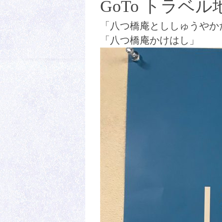
GoTo トラ
「八つ橋庵とししゅうやか
「八つ橋庵かけはし」