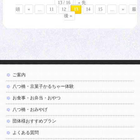
13 / 16
« 先
頭
«
...
11
12
13
14
15
...
»
最
後 »
ご案内
八つ橋・京菓子かるちゃー体験
お食事・お弁当・おやつ
八つ橋・おみやげ
団体様おすすめプラン
よくある質問