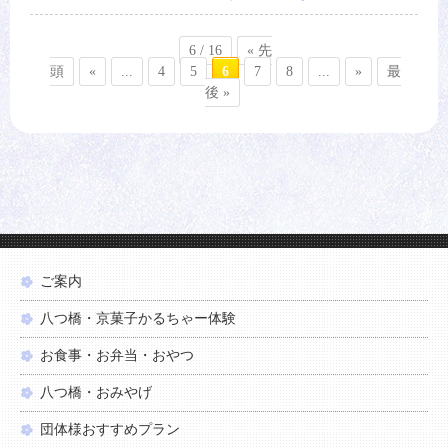
6 / 16
« 先
頭
«
...
4
5
6
7
8
...
»
最
後 »
ご案内
八つ橋・京菓子かるちゃー体験
お食事・お弁当・おやつ
八つ橋・おみやげ
団体様おすすめプラン